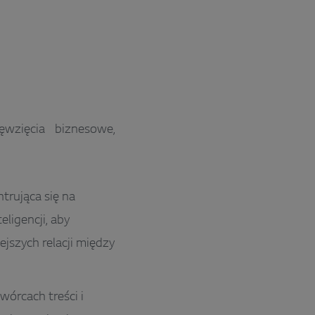
zięcia biznesowe,
trująca się na
ligencji, aby
jszych relacji między
wórcach treści i