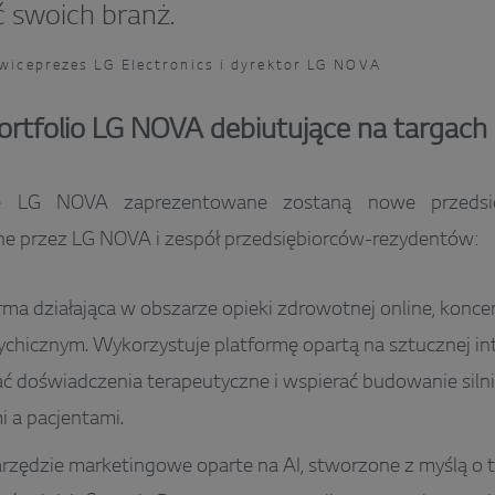
ć swoich branż.
wiceprezes LG Electronics i dyrektor LG NOVA
portfolio LG NOVA debiutujące na targach
 LG NOVA zaprezentowane zostaną nowe przedsięw
e przez LG NOVA i zespół przedsiębiorców-rezydentów:
irma działająca w obszarze opieki zdrowotnej online, koncen
chicznym. Wykorzystuje platformę opartą na sztucznej inte
ć doświadczenia terapeutyczne i wspierać budowanie silnie
 a pacjentami.
rzędzie marketingowe oparte na AI, stworzone z myślą o t