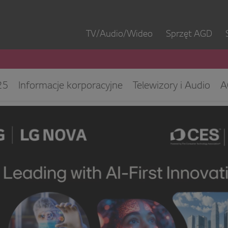
TV/Audio/Wideo
Sprzęt AGD
25
Informacje korporacyjne
Telewizory i Audio
A
ęt IT
ESG/CSR
Kontakt dla mediów
Biuro Obsłu