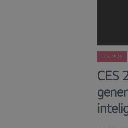
CES 2026
CES 
gener
inteli