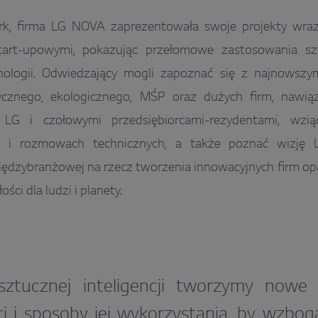
k, firma LG NOVA zaprezentowała swoje projekty wraz 
tart-upowymi, pokazując przełomowe zastosowania sztu
ologii. Odwiedzający mogli zapoznać się z najnowszym
cznego, ekologicznego, MŚP oraz dużych firm, nawią
 LG i czołowymi przedsiębiorcami-rezydentami, wzi
h i rozmowach technicznych, a także poznać wizję
ędzybranżowej na rzecz tworzenia innowacyjnych firm opa
ości dla ludzi i planety.
ztucznej inteligencji tworzymy nowe 
i i sposoby jej wykorzystania, by wzbo