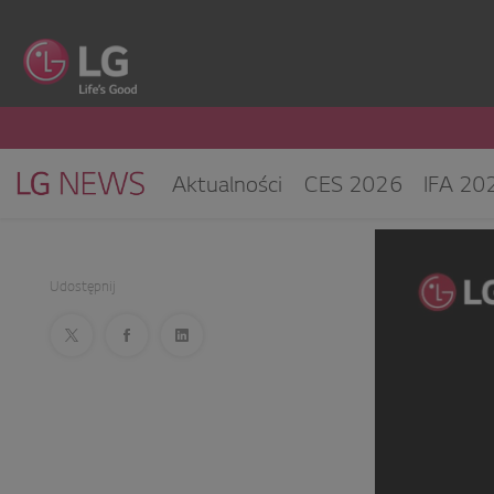
Aktualności
CES 2026
IFA 20
Klimatyzacja i pompy ciepła
Sprz
CES 2025
Udostępnij