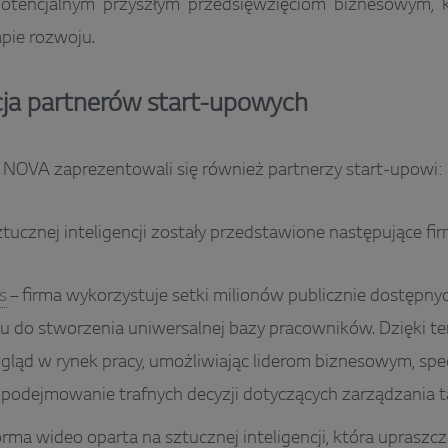
otencjalnym przyszłym przedsięwzięciom biznesowym, k
pie rozwoju.
ja partnerów start-upowych
 NOVA zaprezentowali się również partnerzy start-upowi:
tucznej inteligencji zostały przedstawione następujące fir
s
– firma wykorzystuje setki milionów publicznie dostępny
iu do stworzenia uniwersalnej bazy pracowników. Dzięki 
ląd w rynek pracy, umożliwiając liderom biznesowym, spec
 podejmowanie trafnych decyzji dotyczących zarządzania t
orma wideo oparta na sztucznej inteligencji, która upraszc