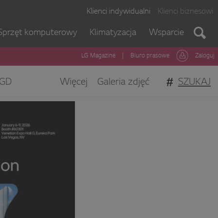
Klienci indywidualni
Klienci biznesowi
Sprzęt komputerowy
Klimatyzacja
Wsparcie
LG Magazine
|
Biuro prasowe
Zaloguj
#
SZUKAJ
GD
Więcej
Galeria zdjęć
gi Klienta