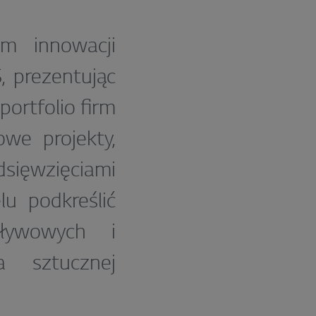
m innowacji
, prezentując
ortfolio firm
e projekty,
ięwzięciami
u podkreślić
ływowych i
a sztucznej