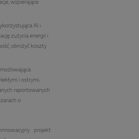
cje, wspierające
korzystująca AI i
cję zużycia energii i
ość, obniżyć koszty
umożliwiająca
ekłymi i ostrymi.
 danych raportowanych
szarach o
nnowacyjny projekt