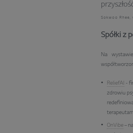
przyszłoś
Sokwoo Rhee, 
Spółki z 
Na wystawie
współtworzon
ReliefAI
- f
zdrowiu psy
redefiniowa
terapeutami
OnVibe
– na