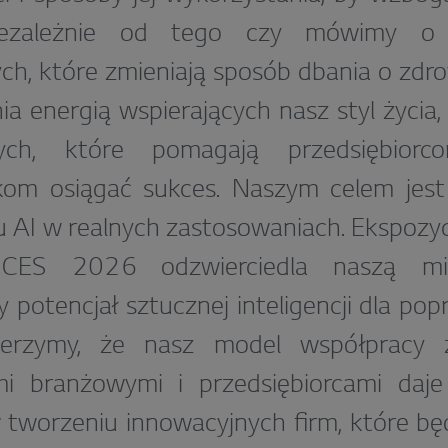
Niezależnie od tego czy mówimy o 
h, które zmieniają sposób dbania o zdr
ia energią wspierających nasz styl życia,
ych, które pomagają przedsiębiorc
kom osiągać sukces. Naszym celem jest
u AI w realnych zastosowaniach. Ekspoz
 CES 2026 odzwierciedla naszą mis
 potencjał sztucznej inteligencji dla pop
ierzymy, że nasz model współpracy z
mi branżowymi i przedsiębiorcami daj
 tworzeniu innowacyjnych firm, które b