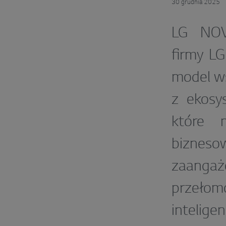
30 grudnia 2025
LG NOVA
firmy LG
model ws
z ekosy
które m
bizneso
zaanga
przeło
inteligenc