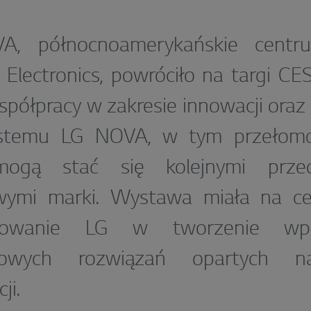
, północnoamerykańskie centru
 Electronics, powróciło na targi CES
półpracy w zakresie innowacji oraz p
stemu LG NOVA, w tym przełomow
ogą stać się kolejnymi przeds
wymi marki. Wystawa miała na cel
żowanie LG w tworzenie wp
mowych rozwiązań opartych n
ji.