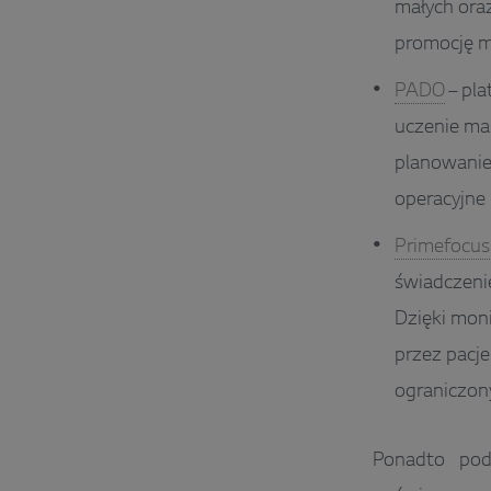
małych ora
promocję m
PADO
– pla
uczenie mas
planowanie
operacyjne
Primefocus
świadczenie
Dzięki mon
przez pacje
ograniczon
Ponadto pod