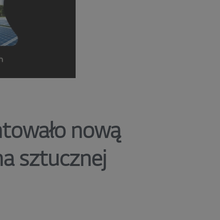
ntowało nową
na sztucznej