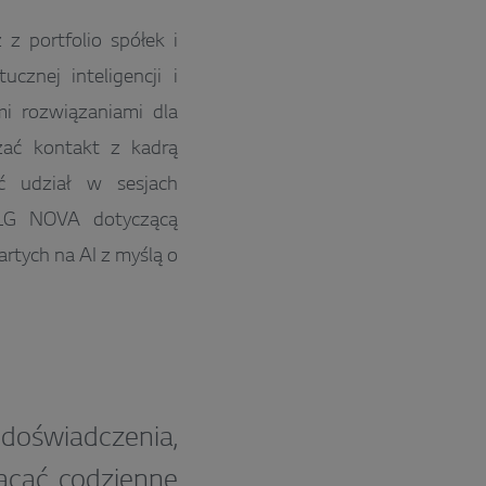
z portfolio spółek i
cznej inteligencji i
i rozwiązaniami dla
zać kontakt z kadrą
ąć udział w sesjach
 LG NOVA dotyczącą
rtych na AI z myślą o
doświadczenia,
gacać codzienne