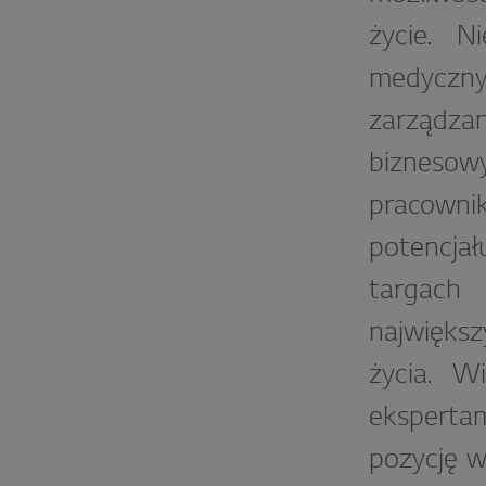
życie. 
medycznyc
zarządzan
biznesow
pracowni
potencjał
targach
największy
życia. W
eksperta
pozycję w