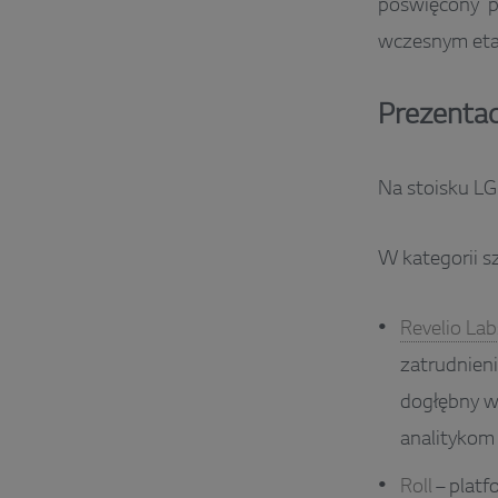
poświęcony p
wczesnym eta
Prezentac
Na stoisku LG
W kategorii sz
Revelio Lab
zatrudnien
dogłębny wg
analitykom
Roll
– platf