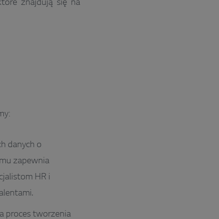
tóre znajdują się na
my:
ch danych o
temu zapewnia
jalistom HR i
alentami.
za proces tworzenia