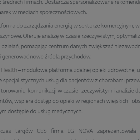
z średnich firmach. Dostarcza spersonalizowane rekomenda
arek w mediach społecznościowych.
tforma do zarządzania energią w sektorze komercyjnym, wy
zynowe. Oferuje analizę w czasie rzeczywistym, optymaliza
 działań, pomagając centrum danych zwiększać niezawodn
 i generować nowe źródła przychodów.
 Health
– modułowa platforma zdalnej opieki zdrowotnej 
 specjalistycznych usług dla pacjentów z chorobami przewl
itorowaniu, komunikacji w czasie rzeczywistym i analizie
ntów, wspiera dostęp do opieki w regionach wiejskich i ob
ym dostępie do usług medycznych.
czas targów CES firma LG NOVA zaprezentowała i