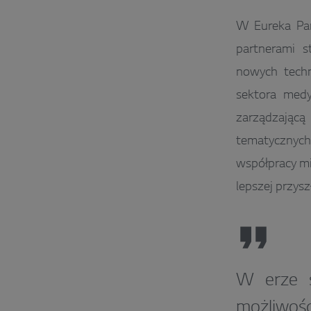
W Eureka Par
partnerami s
nowych techn
sektora medy
zarządzającą
tematycznyc
współpracy mi
lepszej przyszł
W erze s
możliwośc