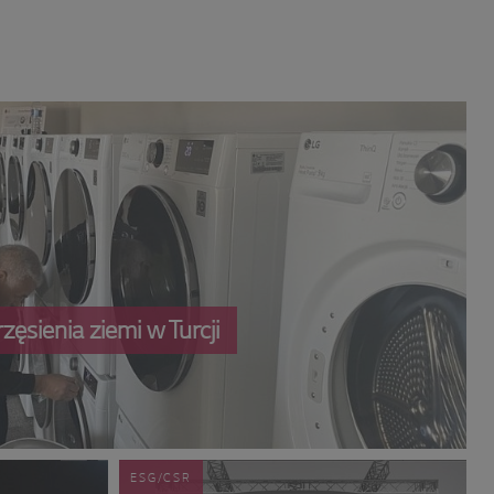
ęsienia ziemi w Turcji
ESG/CSR