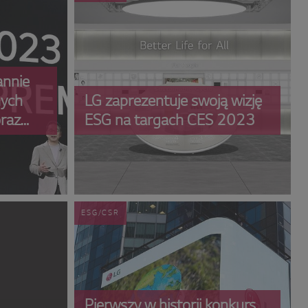
annie
nych
LG zaprezentuje swoją wizję
oraz
ESG na targach CES 2023
 dla
ESG/CSR
Pierwszy w historii konkurs