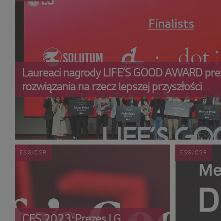
Laureaci nagrody LIFE’S GOOD AWARD prez
rozwiązania na rzecz lepszej przyszłości
ESG/CSR
ESG/CSR
CES 2023: Prezes LG