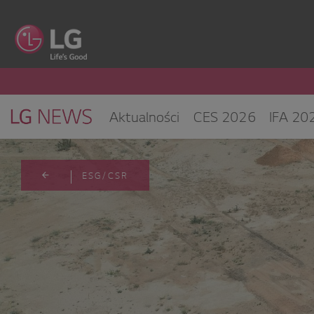
Aktualności
CES 2026
IFA 20
Klimatyzacja i pompy ciepła
Sprz
CES 2025
ESG/CSR