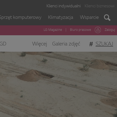
Klienci indywidualni
Klienci biznesowi
Sprzęt komputerowy
Klimatyzacja
Wsparcie
LG Magazine
|
Biuro prasowe
Zaloguj
#
SZUKAJ
GD
Więcej
Galeria zdjęć
gi Klienta