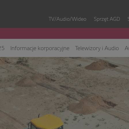
TV/Audio/Wideo
Sprzęt AGD
25
Informacje korporacyjne
Telewizory i Audio
A
ęt IT
ESG/CSR
Kontakt dla mediów
Biuro Obsłu