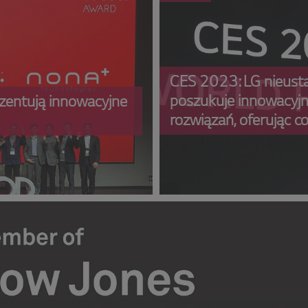
CES 2023: LG nieust
poszukuje innowacyj
entują innowacyjne
rozwiązań, oferując c
większy komfort życia
wszystkich