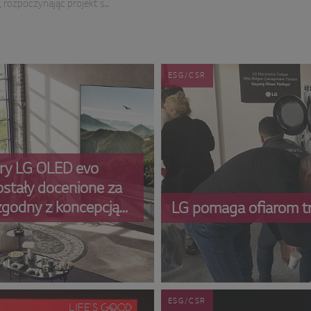
rozpoczynając projekt s...
rozpoczynając projekt s...
rozpoczynając projekt s...
ESG/CSR
ory LG OLED evo
stały docenione za
zgodny z koncepcją
LG pomaga ofiarom trz
ażonego rozwoju
ESG/CSR