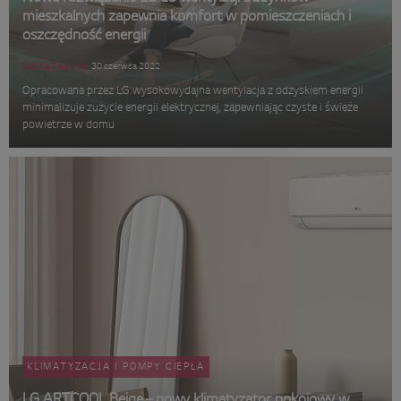
mieszkalnych zapewnia komfort w pomieszczeniach i
oszczędność energii
Monika Siejewicz
30 czerwca 2022
Opracowana przez LG wysokowydajna wentylacja z odzyskiem energii
minimalizuje zużycie energii elektrycznej, zapewniając czyste i świeże
powietrze w domu
KLIMATYZACJA I POMPY CIEPŁA
LG ARTCOOL Beige – nowy klimatyzator pokojowy w