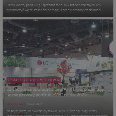
Firma kończy produkcję i sprzedaż modułów fotowoltaicznych, aby
przeznaczyć więcej zasobów na rozwijające się obszary działalności.
KLIMATYZACJA I POMPY CIEPŁA
LG Electronics powraca na targi AHR Expo, prezentując
po raz pierwszy portfolio HVAC na rok 2022
Monika Siejewicz
2 lutego 2022
Na największej na świecie wystawie HVAC główne punkty oferty