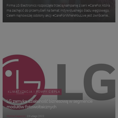
Firma LG Electronics rozpoczęła trzecią kampanię z serii #CareFor, która
ma zachęcić do przemyśleń na temat indywidualnego śladu węglowego.
Celem najnowszej odsłony akcji #CareForWhereYouLive jest zwrócenie
uwagi na jedno z rozwiązań, które pozwoli właścicielom domów prz...
KLIMATYZACJA I POMPY CIEPŁA
LG zamyka działalność biznesową w segmencie
modułów fotowoltaicznych
Monika Siejewicz
23 lutego 2022