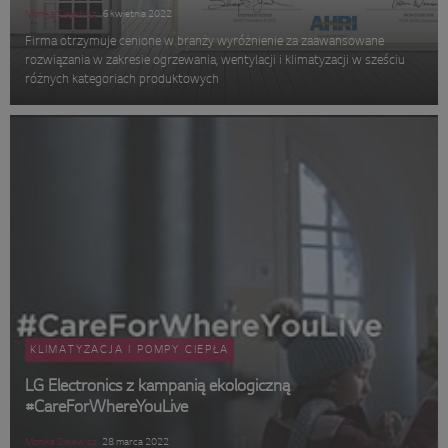
Monika Siejewicz
6 kwietnia 2022
Firma otrzymuje cenione w branży wyróżnienie za zaawansowane
rozwiązania w zakresie ogrzewania, wentylacji i klimatyzacji w sześciu
różnych kategoriach produktowych
KLIMATYZACJA I POMPY CIEPŁA
LG Electronics z kampanią ekologiczną
#CareForWhereYouLive
Monika Siejewicz
28 marca 2022