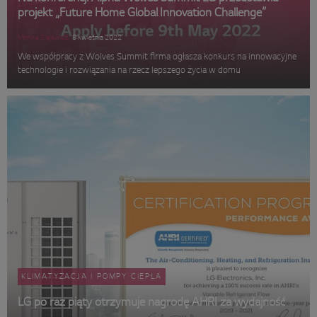
projekt „Future Home Global Innovation Challenge”
Monika Siejewicz
8 kwietnia 2022
We współpracy z Wolves Summit firma ogłasza konkurs na innowacyjne
technologie i rozwiązania na rzecz lepszego życia w domu
KLIMATYZACJA I POMPY CIEPŁA
LG po raz piąty otrzymuje nagrodę AHRI za wydajność