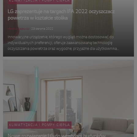
KLIMATYZACJA I POMPY CIEPŁA
LG zaprezentuje na targach IFA 2022 oczyszczacz
powietrza w kształcie stolika
Monika Siejewicz
23 sierpnia 2022
Innowacyjne urządzenie, którego wygląd można dostosować do
indywidualnych preferencji, oferuje zaawansowaną technologię
oczyszczania powietrza oraz wygodne, przyjazne dla użytkownika
funkcje
KLIMATYZACJA I POMPY CIEPŁA
Nowe rozwiązanie LG do wentylacji budynków