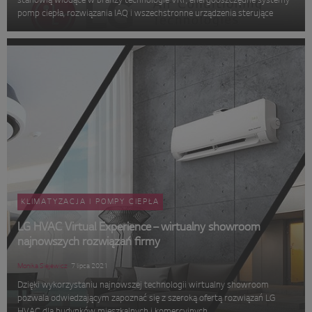
stanowią wiodące w branży technologie VRF, energooszczędne systemy
pomp ciepła, rozwiązania IAQ i wszechstronne urządzenia sterujące
KLIMATYZACJA I POMPY CIEPŁA
LG HVAC Virtual Experience – wirtualny showroom
najnowszych rozwiązań firmy
Monika Siejewicz
7 lipca 2021
Dzięki wykorzystaniu najnowszej technologii wirtualny showroom
pozwala odwiedzającym zapoznać się z szeroką ofertą rozwiązań LG