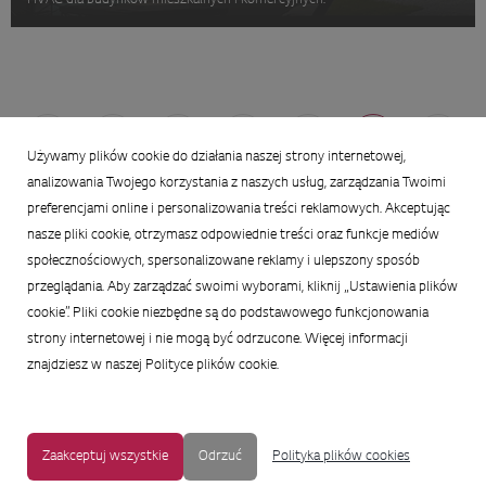
HVAC dla budynków mieszkalnych i komercyjnych.
3
4
5
6
7
8
9
Używamy plików cookie do działania naszej strony internetowej,
analizowania Twojego korzystania z naszych usług, zarządzania Twoimi
preferencjami online i personalizowania treści reklamowych. Akceptując
MAPA STRONY
|
OCHRONA PRYWATNOŚCI
|
NOTKA PRAWNA
|
nasze pliki cookie, otrzymasz odpowiednie treści oraz funkcje mediów
UŁATWIENIA DOSTĘPU
społecznościowych, spersonalizowane reklamy i ulepszony sposób
przeglądania. Aby zarządzać swoimi wyborami, kliknij „Ustawienia plików
Copyright © 2009-2017 LG Electronics. Wszelkie prawa zastrzeżone.
cookie”. Pliki cookie niezbędne są do podstawowego funkcjonowania
To oficjalna strona główna firmy LG Electronics. Aby przejść do strony
strony internetowej i nie mogą być odrzucone. Więcej informacji
korporacyjnej LG Corp lub stron innych spółek LG, proszę kliknąć
znajdziesz w naszej Polityce plików cookie.
Zaakceptuj wszystkie
Odrzuć
Polityka plików cookies