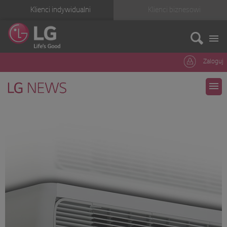
Klienci indywidualni
Klienci biznesowi
Zaloguj