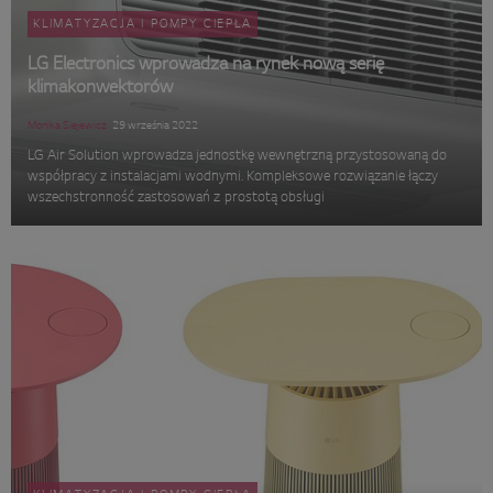
KLIMATYZACJA I POMPY CIEPŁA
LG Electronics wprowadza na rynek nową serię
klimakonwektorów
Monika Siejewicz
29 września 2022
LG Air Solution wprowadza jednostkę wewnętrzną przystosowaną do
współpracy z instalacjami wodnymi. Kompleksowe rozwiązanie łączy
wszechstronność zastosowań z prostotą obsługi